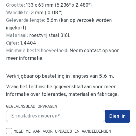
Grootte:
133
x
63
mm
(
5,236
"
x
2,480
"
)
Wanddikte:
3
mm (
0,118
")
Geleverde lengte:
5.6
m (kan op verzoek worden
ingekort)
Materiaal:
roestvrij staal 316L
Cijfer:
1.4404
Minimale bestelhoeveelheid:
Neem contact op voor
meer informatie
Verkrijgbaar op bestelling in lengtes van
5,6 m.
Vraag het technische gegevensblad aan voor meer
informatie over toleranties, materiaal en fabricage.
GEGEVENSBLAD OPVRAGEN
MELD ME AAN VOOR UPDATES EN AANBIEDINGEN.